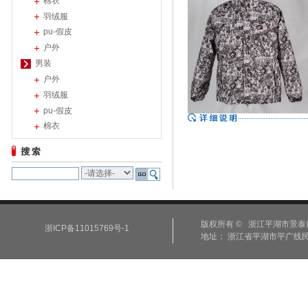
棉衣
羽绒服
pu-假皮
户外
男装
户外
羽绒服
pu-假皮
棉衣
版权所有 © 浙江平湖市景泰服饰有限公司 
浙ICP备11015769号-1
地址： 浙江省平湖市平广线民主段5